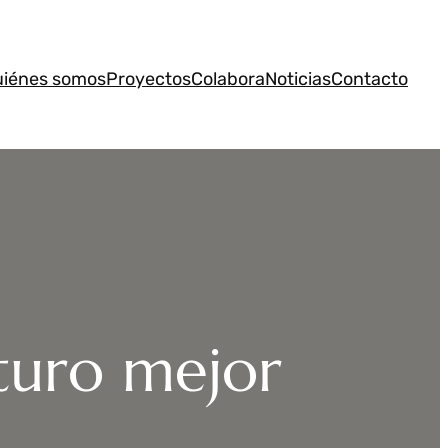
uiénes somos
Proyectos
Colabora
Noticias
Contacto
turo mejor
.