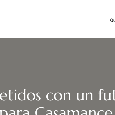
Q
idos con un fu
para Casamance